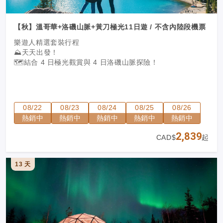
【秋】溫哥華+洛磯山脈+黃刀極光11日遊 / 不含內陸段機票
樂遊人精選套裝行程
⛰️天天出發！
🗺️
結合 4 日極光觀賞與 4 日洛磯山脈探險！
08/22
08/23
08/24
08/25
08/26
熱銷中
熱銷中
熱銷中
熱銷中
熱銷中
2,839
CAD$
起
13 天