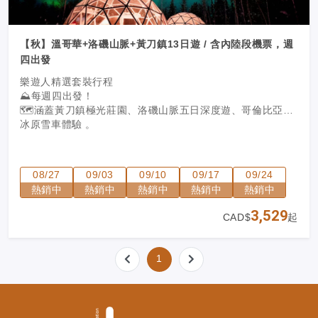
【秋】溫哥華+洛磯山脈+黃刀鎮13日遊 / 含內陸段機票，週
四出發
樂遊人精選套裝行程
⛰️每週四出發！
🗺️涵蓋黃刀鎮極光莊園、洛磯山脈五日深度遊、哥倫比亞大
冰原雪車體驗
。
08/27
09/03
09/10
09/17
09/24
熱銷中
熱銷中
熱銷中
熱銷中
熱銷中
3,529
CAD$
起
1