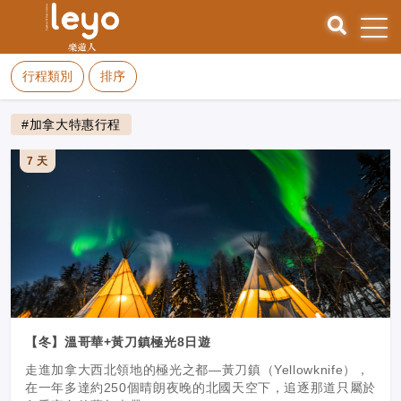
行程類別
排序
#加拿大特惠行程
7 天
【冬】溫哥華+黃刀鎮極光8日遊
走進加拿大西北領地的極光之都—黃刀鎮（Yellowknife），
在一年多達約250個晴朗夜晚的北國天空下，追逐那道只屬於