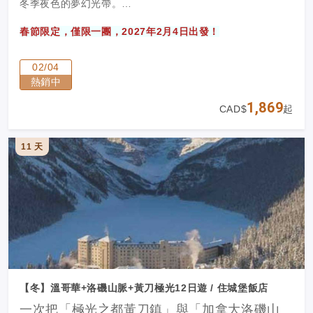
冬季夜色的夢幻光帶。
春節限定，僅限一團，2027年2月4日出發！
02/04
熱銷中
1,869
CAD$
起
11 天
【冬】溫哥華+洛磯山脈+黃刀極光12日遊 / 住城堡飯店
一次把「極光之都黃刀鎮」與「加拿大洛磯山