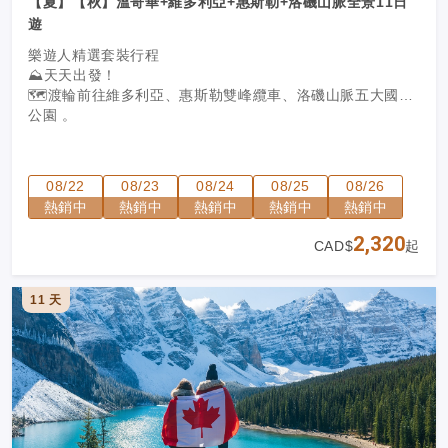
【夏】【秋】溫哥華+維多利亞+惠斯勒+洛磯山脈全景11日
遊
樂遊人精選套裝行程
⛰️天天出發！
🗺️
渡輪前往維多利亞、惠斯勒雙峰纜車、洛磯山脈五大國家
公園
。
08/22
08/23
08/24
08/25
08/26
熱銷中
熱銷中
熱銷中
熱銷中
熱銷中
2,320
CAD$
起
11 天