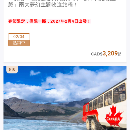
脈」兩大夢幻主題收進旅程！
春節限定，僅限一團，2027年2月4日出發！
02/04
熱銷中
3,209
CAD$
起
9 天