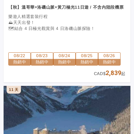
【秋】溫哥華+洛磯山脈+黃刀極光11日遊 / 不含內陸段機票
樂遊人精選套裝行程
⛰️天天出發！
🗺️
結合 4 日極光觀賞與 4 日洛磯山脈探險！
08/22
08/23
08/24
08/25
08/26
熱銷中
熱銷中
熱銷中
熱銷中
熱銷中
2,839
CAD$
起
11 天