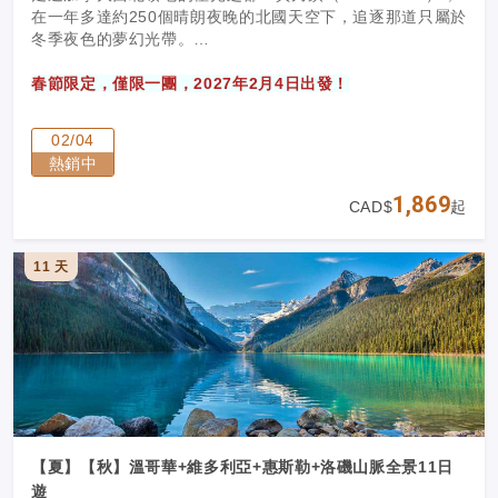
在一年多達約250個晴朗夜晚的北國天空下，追逐那道只屬於
冬季夜色的夢幻光帶。
春節限定，僅限一團，2027年2月4日出發！
02/04
熱銷中
1,869
CAD$
起
11 天
【夏】【秋】溫哥華+維多利亞+惠斯勒+洛磯山脈全景11日
遊