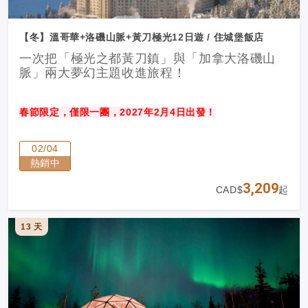
【冬】溫哥華+洛磯山脈+黃刀極光12日遊 / 住城堡飯店
一次把「極光之都黃刀鎮」與「加拿大洛磯山
脈」兩大夢幻主題收進旅程！
春節限定，僅限一團，2027年2月4日出發！
02/04
熱銷中
3,209
CAD$
起
13 天