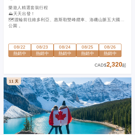
樂遊人精選套裝行程
⛰️天天出發！
🗺️
渡輪前往維多利亞、惠斯勒雙峰纜車、洛磯山脈五大國家
公園
。
08/22
08/23
08/24
08/25
08/26
熱銷中
熱銷中
熱銷中
熱銷中
熱銷中
2,320
CAD$
起
11 天