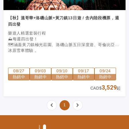
【秋】溫哥華+洛磯山脈+黃刀鎮13日遊 / 含內陸段機票，週
四出發
樂遊人精選套裝行程
⛰️每週四出發！
🗺️涵蓋黃刀鎮極光莊園、洛磯山脈五日深度遊、哥倫比亞大
冰原雪車體驗
。
08/27
09/03
09/10
09/17
09/24
熱銷中
熱銷中
熱銷中
熱銷中
熱銷中
3,529
CAD$
起
1