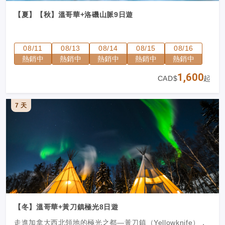
【夏】【秋】溫哥華+洛磯山脈9日遊
08/11
08/13
08/14
08/15
08/16
熱銷中
熱銷中
熱銷中
熱銷中
熱銷中
1,600
CAD$
起
7 天
【冬】溫哥華+黃刀鎮極光8日遊
走進加拿大西北領地的極光之都—黃刀鎮（Yellowknife），