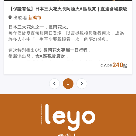
【保證有位】日本三大花火長岡煙火A區觀賞｜直達會場接駁
出發地
新潟市
日本三大花火之一，長岡花火。
每年僅於夏夜短短兩日登場，以震撼規模與難得席次，成為
許多人心中「一生至少要親眼看一次」的夢幻盛典。
這次特別推出
8/3 長岡花火專屬一日行程
，
從新潟出發，
含A區觀賞席次
，
讓你不只是「去看煙火」，而是真正把這場年度盛事排進旅
240
CAD$
起
程裡。
1