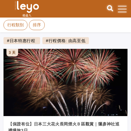
行程類別
排序
#日本特惠行程
#行程價格: 由高至低
3 天
【保證有位】日本三大花火長岡煙火Ｂ區觀賞｜彌彥神社巡
禮慢旅3日