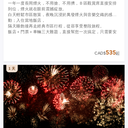
一年一度長岡煙火，不用搶、不用擠，Ｂ區觀賞席直接安排
到位，煙火就在眼前震撼綻放。
白天輕鬆市區散策，夜晚沉浸於萬發煙火與音樂交織的感
動；入住當地飯店，
隔天睡飽後再走經典市區行程，從容享受整段旅程。
飯店＋門票＋車輛三大難題，直接幫您一次搞定，只需要安
心出發。
535
CAD$
起
1 天