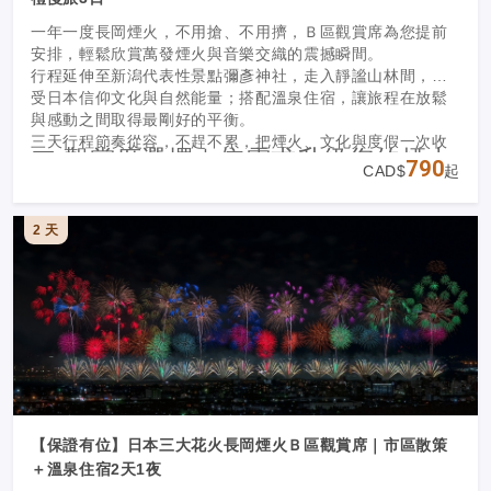
一年一度長岡煙火，不用搶、不用擠，Ｂ區觀賞席為您提前
安排，輕鬆欣賞萬發煙火與音樂交織的震撼瞬間。
行程延伸至新潟代表性景點彌彥神社，走入靜謐山林間，感
受日本信仰文化與自然能量；搭配溫泉住宿，讓旅程在放鬆
與感動之間取得最剛好的平衡。
三天行程節奏從容，不趕不累，把煙火、文化與度假一次收
🎟 觀賞席選擇｜依需求升級您的煙火
藏。
790
CAD$
起
體驗
本行程提供兩種觀賞席方案，可依喜好選擇最適合的觀賞方
2 天
式：
・Ｂ區團體觀賞席（標準）
安排團體席位，免搶卡位、輕鬆入場，保有舒適觀賞距離，
適合希望輕鬆欣賞煙火的旅客。
・VIP席
方格(マス)席
專屬6方塊席空間，觀賞視野更佳、空間更寬敞，能更沉浸於
煙火震撼演出之中。
適合重視體驗品質、希望近距離感受花火魅力的旅客。
【保證有位】日本三大花火長岡煙火Ｂ區觀賞席｜市區散策
＋溫泉住宿2天1夜