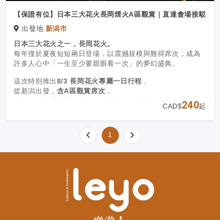
【保證有位】日本三大花火長岡煙火A區觀賞｜直達會場接駁
出發地
新潟市
日本三大花火之一，長岡花火。
每年僅於夏夜短短兩日登場，以震撼規模與難得席次，成為
許多人心中「一生至少要親眼看一次」的夢幻盛典。
這次特別推出
8/3 長岡花火專屬一日行程
，
從新潟出發，
含A區觀賞席次
，
讓你不只是「去看煙火」，而是真正把這場年度盛事排進旅
240
CAD$
起
程裡。
1