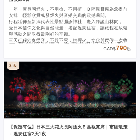
一年一度長岡煙火，不用搶、不用擠，Ｂ區觀賞席為您提前
安排，輕鬆欣賞萬發煙火與音樂交織的震撼瞬間。
行程延伸至新潟代表性景點彌彥神社，走入靜謐山林間，感
受日本信仰文化與自然能量；搭配溫泉住宿，讓旅程在放鬆
與感動之間取得最剛好的平衡。
三天行程節奏從容，不趕不累，把煙火、文化與度假一次收
🎟 觀賞席選擇｜依需求升級您的煙火
藏。
790
CAD$
起
體驗
本行程提供兩種觀賞席方案，可依喜好選擇最適合的觀賞方
2 天
式：
・Ｂ區團體觀賞席（標準）
安排團體席位，免搶卡位、輕鬆入場，保有舒適觀賞距離，
適合希望輕鬆欣賞煙火的旅客。
・VIP席
方格(マス)席
專屬6方塊席空間，觀賞視野更佳、空間更寬敞，能更沉浸於
煙火震撼演出之中。
適合重視體驗品質、希望近距離感受花火魅力的旅客。
【保證有位】日本三大花火長岡煙火Ｂ區觀賞席｜市區散策
＋溫泉住宿2天1夜