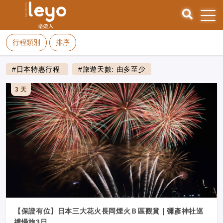
行程類別
排序
#日本特惠行程
#旅遊天數: 由多至少
3 天
【保證有位】日本三大花火長岡煙火Ｂ區觀賞｜彌彥神社巡
禮慢旅3日