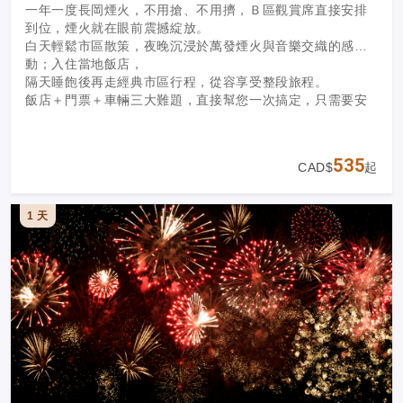
一年一度長岡煙火，不用搶、不用擠，Ｂ區觀賞席直接安排
到位，煙火就在眼前震撼綻放。
白天輕鬆市區散策，夜晚沉浸於萬發煙火與音樂交織的感
動；入住當地飯店，
隔天睡飽後再走經典市區行程，從容享受整段旅程。
飯店＋門票＋車輛三大難題，直接幫您一次搞定，只需要安
心出發。
535
CAD$
起
1 天