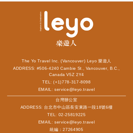
The Yo Travel Inc. (Vancouver) Leyo 樂遊人
ADDRESS: #506-4240 Cambie St., Vancouver, B.C.,
Canada V5Z 2Y4
TEL: (+1)778-317-8098
EMAIL:
service@leyo.travel
​台灣辦公室
ADDRESS: 台北市中山區長安東路一段18號6樓
TEL: 02-25819225
EMAIL:
service@leyo.travel
統編：27264905