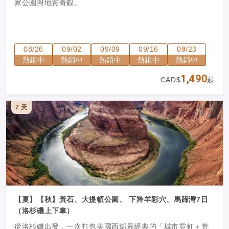
家公園與地質奇觀。
08/26
09/02
09/09
09/16
09/23
熱銷中
熱銷中
熱銷中
熱銷中
熱銷中
1,490
CAD$
起
7 天
【夏】【秋】黃石、大提頓公園、 下羚羊彩穴、馬蹄灣7日
（洛杉磯上下車）
從洛杉磯出發，一次打包美國西部最經典的「城市霓虹＋荒