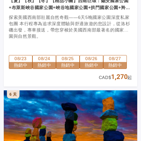
【夏】【秋】【冬】【精品小團】西南巨環：錫安國家公園
+布萊斯峽谷國家公園+峽谷地國家公園+拱門國家公園+羚羊
彩穴+大峽谷國家公園 6日（洛杉磯進出）
探索美國西南部壯麗自然奇觀——6天5晚國家公園深度私家
包團 本行程專為追求深度體驗與舒適旅遊的您設計，從洛杉
磯出發，專車接送，帶您穿梭於美國西南部最著名的國家公
園與自然景觀。
08/23
08/24
08/25
08/26
08/27
熱銷中
熱銷中
熱銷中
熱銷中
熱銷中
1,270
CAD$
起
6 天