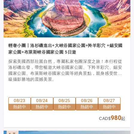
輕奢小團丨洛杉磯進出+大峽谷國家公園+羚羊彩穴 +錫安國
家公園+布萊斯峽谷國家公園 5日遊
探索美國西部壯麗自然，專屬私家包團深度之旅！本行程從
洛杉磯出發，帶您暢遊大峽谷國家公園、下羚羊彩穴、錫安
國家公園、布萊斯峽谷國家公園等經典景點，親身感受世界
級攝影勝地的震撼美景。
08/23
08/24
08/25
08/26
08/27
熱銷中
熱銷中
熱銷中
熱銷中
熱銷中
980
CAD$
起