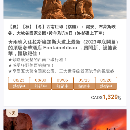
【夏】【秋】【冬】西南巨環（旗艦）： 錫安、布萊斯峽
谷、大峽谷國家公園+羚羊彩穴6日（洛杉磯上下車）
★兩晚入住拉斯維加斯大道上最新（2023年底開幕）
的頂級奢華酒店 Fontainebleau ，房間新、設施豪
華，體驗絕佳！
★領略最完整的西南巨環行程！
★感受狂野美西的熱情！
★享受五大著名國家公園、三大世界級景區賦予的視覺盛
宴！全新景點搭配，給您最新的視覺享受！
08/23
08/30
09/06
09/13
09/20
★兩人成團，保證出發。
熱銷中
熱銷中
熱銷中
熱銷中
熱銷中
1,329
CAD$
起
5 天