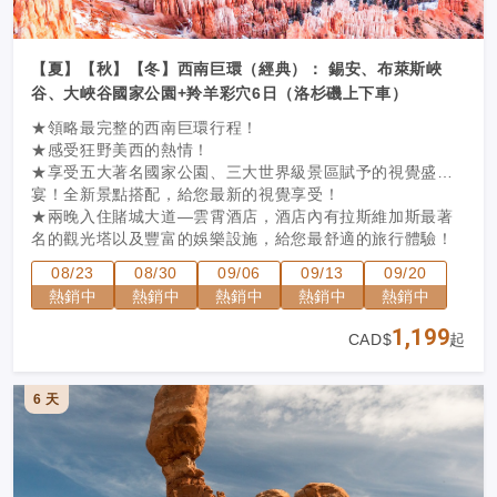
【夏】【秋】【冬】西南巨環（經典）： 錫安、布萊斯峽
谷、大峽谷國家公園+羚羊彩穴6日（洛杉磯上下車）
★領略最完整的西南巨環行程！
★感受狂野美西的熱情！
★享受五大著名國家公園、三大世界級景區賦予的視覺盛
宴！全新景點搭配，給您最新的視覺享受！
★兩晚入住賭城大道—雲霄酒店，酒店內有拉斯維加斯最著
名的觀光塔以及豐富的娛樂設施，給您最舒適的旅行體驗！
★兩人成團，保證出發。
08/23
08/30
09/06
09/13
09/20
熱銷中
熱銷中
熱銷中
熱銷中
熱銷中
1,199
CAD$
起
6 天