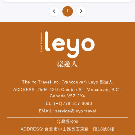
1
The Yo Travel Inc. (Vancouver) Leyo 樂遊人
ADDRESS: #506-4240 Cambie St., Vancouver, B.C.,
Canada V5Z 2Y4
TEL: (+1)778-317-8098
EMAIL:
service@leyo.travel
​台灣辦公室
ADDRESS: 台北市中山區長安東路一段18號6樓