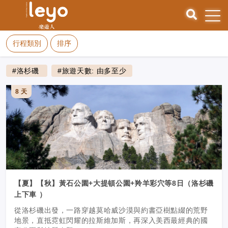
行程類別
排序
#洛杉磯
#旅遊天數: 由多至少
8 天
【夏】【秋】黃石公園+大提頓公園+羚羊彩穴等8日（洛杉磯
上下車 ）
從洛杉磯出發，一路穿越莫哈威沙漠與約書亞樹點綴的荒野
地景，直抵霓虹閃耀的拉斯維加斯，再深入美西最經典的國