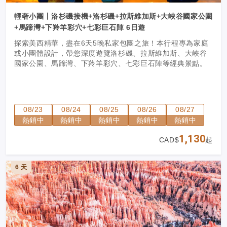
輕奢小團丨洛杉磯接機+洛杉磯+拉斯維加斯+大峽谷國家公園
+馬蹄灣+下羚羊彩穴+七彩巨石陣 6日遊
探索美西精華，盡在6天5晚私家包團之旅！本行程專為家庭
或小團體設計，帶您深度遊覽洛杉磯、拉斯維加斯、大峽谷
國家公園、馬蹄灣、下羚羊彩穴、七彩巨石陣等經典景點。
08/23
08/24
08/25
08/26
08/27
熱銷中
熱銷中
熱銷中
熱銷中
熱銷中
1,130
CAD$
起
6 天