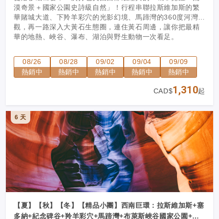
漠奇景＋國家公園史詩級自然」！行程串聯拉斯維加斯的繁
華賭城大道、下羚羊彩穴的光影幻境、馬蹄灣的360度河灣奇
觀，再一路深入大黃石生態圈，連住黃石周邊，讓你把最精
華的地熱、峽谷、瀑布、湖泊與野生動物一次看足。
08/26
08/28
09/02
09/04
09/09
熱銷中
熱銷中
熱銷中
熱銷中
熱銷中
1,310
CAD$
起
6 天
【夏】【秋】【冬】【精品小團】西南巨環：拉斯維加斯+塞
多納+紀念碑谷+羚羊彩穴+馬蹄灣+布萊斯峽谷國家公園+錫