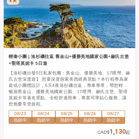
5 天
輕奢小團 | 洛杉磯往返 舊金山+優勝美地國家公園+赫氏古堡
+聖塔莫妮卡 5日遊
【洛杉磯出發5日私家包團：舊金山、優勝美地、17哩灣、赫
氏古堡深度遊】 想要深度探索美西經典景點？本行程專為家
庭或小團體設計，5天4夜洛杉磯往返，專車專導，帶您輕鬆
暢遊舊金山、優勝美地國家公園、17哩灣、赫氏古堡、聖塔
莫妮卡等著名景點。全程舒適用車，專業司導貼心服務，讓
您無憂享受旅程。
08/23
08/24
08/25
08/26
08/27
熱銷中
熱銷中
熱銷中
熱銷中
熱銷中
1,130
CAD$
起