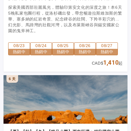
安國家公園6日（洛杉磯進出）
探索美國西部壯麗風光，體驗印第安文化的深度之旅！本6天
5晚私家包團行程，從洛杉磯出發，帶您暢遊拉斯維加斯的繁
華、塞多納的紅岩奇景、紀念碑谷的壯闊、下羚羊彩穴的夢
幻光影、馬蹄灣的壯觀河灣，以及布萊斯峽谷與錫安國家公
園的鬼斧神工。
08/23
08/24
08/25
08/26
08/27
熱銷中
熱銷中
熱銷中
熱銷中
熱銷中
1,410
CAD$
起
6 天