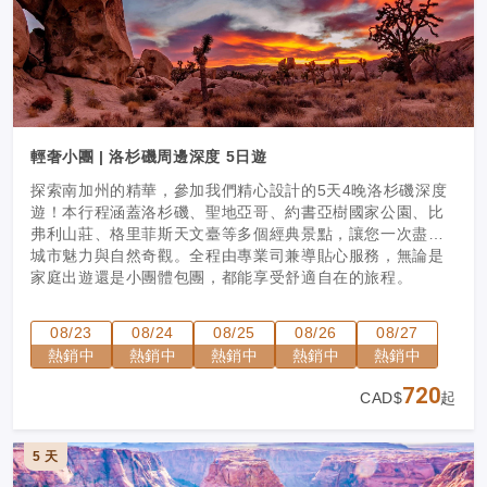
輕奢小團 | 洛杉磯周邊深度 5日遊
探索南加州的精華，參加我們精心設計的5天4晚洛杉磯深度
遊！本行程涵蓋洛杉磯、聖地亞哥、約書亞樹國家公園、比
弗利山莊、格里菲斯天文臺等多個經典景點，讓您一次盡覽
城市魅力與自然奇觀。全程由專業司兼導貼心服務，無論是
家庭出遊還是小團體包團，都能享受舒適自在的旅程。
08/23
08/24
08/25
08/26
08/27
熱銷中
熱銷中
熱銷中
熱銷中
熱銷中
720
CAD$
起
5 天