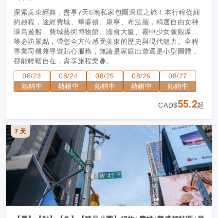
探索美東經典，盡享7天6晚私家包團深度之旅！本行程從紐
約啟程，途經費城、華盛頓、康寧、布法羅，精選自由女神
環島遊船、費城藝術博物館、國會大廈、霧中少女號觀瀑船
等必訪景點，帶您全方位感受美東的歷史與現代魅力。全程
專業司機兼導遊貼心服務，無論是家庭出遊還是小型團體，
都能輕鬆自在，盡享旅程樂趣。
08/23
08/24
08/25
08/26
08/27
熱銷中
熱銷中
熱銷中
熱銷中
熱銷中
55.2
CAD$
起
7 天