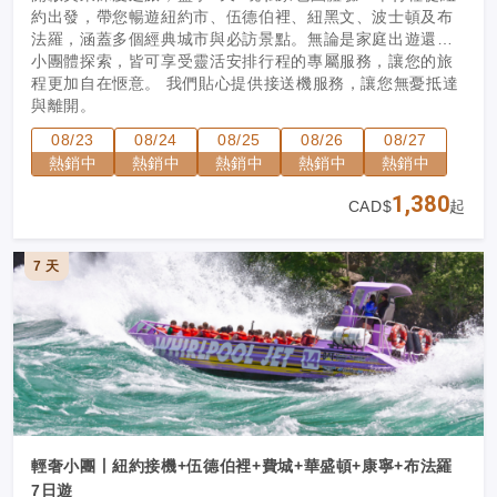
約出發，帶您暢遊紐約市、伍德伯裡、紐黑文、波士頓及布
法羅，涵蓋多個經典城市與必訪景點。無論是家庭出遊還是
小團體探索，皆可享受靈活安排行程的專屬服務，讓您的旅
程更加自在愜意。 我們貼心提供接送機服務，讓您無憂抵達
與離開。
08/23
08/24
08/25
08/26
08/27
熱銷中
熱銷中
熱銷中
熱銷中
熱銷中
1,380
CAD$
起
7 天
輕奢小團丨紐約接機+伍德伯裡+費城+華盛頓+康寧+布法羅
7日遊