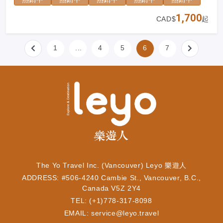
1,700
CAD$
起
1
...
4
5
6
7
The Yo Travel Inc. (Vancouver) Leyo 樂遊人
ADDRESS: #506-4240 Cambie St., Vancouver, B.C.,
Canada V5Z 2Y4
TEL: (+1)778-317-8098
EMAIL:
service@leyo.travel