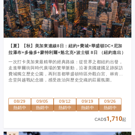
【夏】【秋】美加東連線8日：紐約+費城+華盛頓DC+尼加
拉瀑布+多倫多+蒙特利爾+魁北克+波士頓 8日 （紐約進出）
一次打卡美加東最精華的經典路線：從世界之都紐約出發，
走進華爾街與時代廣場的繁華脈動，沿著美國建國足跡探訪
費城獨立歷史公園，再到首都華盛頓特區外觀白宮、林肯紀
念堂與越戰紀念牆，感受政治與歷史交織的莊嚴氛圍。
08/29
09/05
09/12
09/19
09/26
熱銷中
熱銷中
熱銷中
熱銷中
熱銷中
1,710
CAD$
起