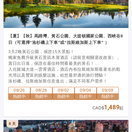
【夏】【秋】馬蹄灣、黃石公園、大提頓國家公園、西峽谷8
日（可選擇“洛杉磯上下車”或“拉斯維加斯上下車” ）
3天2晚黃石公園，保證15大景點！
獨家免費升級黃石景區木屋酒店（請留意相關退改政策），
賞日出日落，保證在最佳時間看最美的黃石！
入住賭城大道—雲霄酒店，酒店內有拉斯維加斯最著名的觀
光塔以及豐富的娛樂設施，給您最舒適的旅行體驗！
洛杉磯、拉斯維加斯任意進出，滿足不同客戶需求！
08/26
08/28
09/02
09/04
09/09
熱銷中
熱銷中
熱銷中
熱銷中
熱銷中
1,489
CAD$
起
8 天