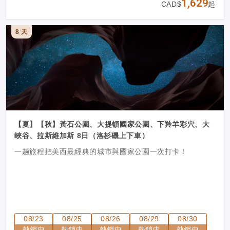
1,629
CAD$
起
此行！
洛杉磯、拉斯維加斯任意進出，滿足不同客戶需求！
8 天
【夏】【秋】黃石公園、大提頓國家公園、下羚羊彩穴、大
峽谷、拉斯維加斯 8日（洛杉磯上下車）
一趟旅程把美西最經典的城市與國家公園一次打卡！
08/23
08/25
08/26
08/29
08/30
熱銷中
熱銷中
熱銷中
熱銷中
熱銷中