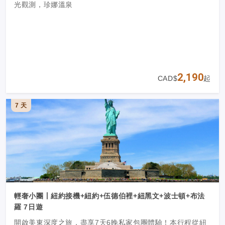
光觀測，珍娜溫泉
2,190
CAD$
起
7 天
輕奢小團丨紐約接機+紐約+伍德伯裡+紐黑文+波士頓+布法
羅 7日遊
開啟美東深度之旅，盡享7天6晚私家包團體驗！本行程從紐