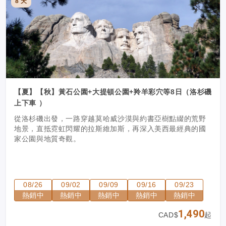
8 天
【夏】【秋】黃石公園+大提頓公園+羚羊彩穴等8日（洛杉磯
上下車 ）
從洛杉磯出發，一路穿越莫哈威沙漠與約書亞樹點綴的荒野
地景，直抵霓虹閃耀的拉斯維加斯，再深入美西最經典的國
家公園與地質奇觀。
08/26
09/02
09/09
09/16
09/23
熱銷中
熱銷中
熱銷中
熱銷中
熱銷中
1,490
CAD$
起