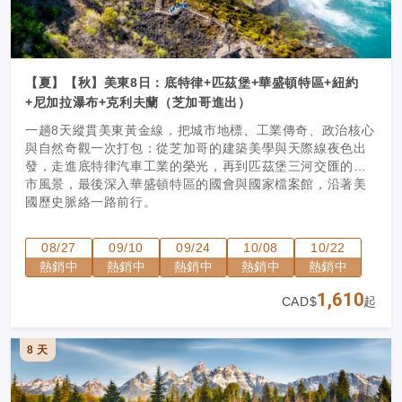
【夏】【秋】美東8日：底特律+匹茲堡+華盛頓特區+紐約
+尼加拉瀑布+克利夫蘭（芝加哥進出）
一趟8天縱貫美東黃金線，把城市地標、工業傳奇、政治核心
與自然奇觀一次打包：從芝加哥的建築美學與天際線夜色出
發，走進底特律汽車工業的榮光，再到匹茲堡三河交匯的城
市風景，最後深入華盛頓特區的國會與國家檔案館，沿著美
國歷史脈絡一路前行。
08/27
09/10
09/24
10/08
10/22
熱銷中
熱銷中
熱銷中
熱銷中
熱銷中
1,610
CAD$
起
8 天