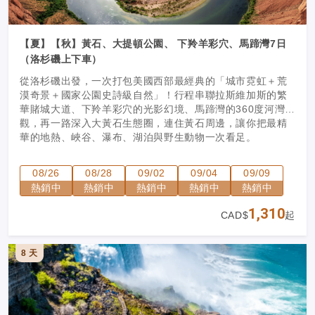
【夏】【秋】黃石、大提頓公園、 下羚羊彩穴、馬蹄灣7日
（洛杉磯上下車）
從洛杉磯出發，一次打包美國西部最經典的「城市霓虹＋荒
漠奇景＋國家公園史詩級自然」！行程串聯拉斯維加斯的繁
華賭城大道、下羚羊彩穴的光影幻境、馬蹄灣的360度河灣奇
觀，再一路深入大黃石生態圈，連住黃石周邊，讓你把最精
華的地熱、峽谷、瀑布、湖泊與野生動物一次看足。
08/26
08/28
09/02
09/04
09/09
熱銷中
熱銷中
熱銷中
熱銷中
熱銷中
1,310
CAD$
起
8 天