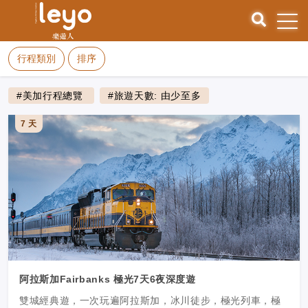
行程類別
排序
#美加行程總覽
#旅遊天數: 由少至多
7 天
阿拉斯加Fairbanks 極光7天6夜深度遊
雙城經典遊，一次玩遍阿拉斯加，冰川徒步，極光列車，極