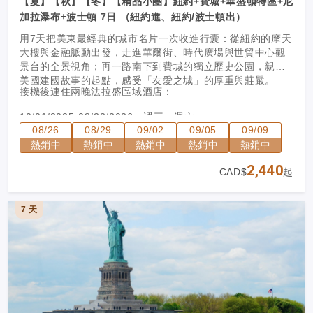
【夏】【秋】【冬】【精品小團】紐約+費城+華盛頓特區+尼
加拉瀑布+波士頓 7日 （紐約進、紐約/波士頓出）
用7天把美東最經典的城市名片一次收進行囊：從紐約的摩天
大樓與金融脈動出發，走進華爾街、時代廣場與世貿中心觀
景台的全景視角；再一路南下到費城的獨立歷史公園，親臨
美國建國故事的起點，感受「友愛之城」的厚重與莊嚴。
接機後連住兩晚法拉盛區域酒店：
10/01/2025-08/22/2026：週三、週六
08/26
08/29
09/02
09/05
09/09
09/16/2026-12/31/2026：週三、週六
以下日期不發團：06/06/2026、07/04/2026、07/18/2026
熱銷中
熱銷中
熱銷中
熱銷中
熱銷中
2,440
CAD$
起
接機後連住兩晚紐瓦克或愛迪生等區域酒店：
08/26/2026-09/12/2026：週三、週六
7 天
加開班期：06/06/2026、07/04/2026、07/18/2026