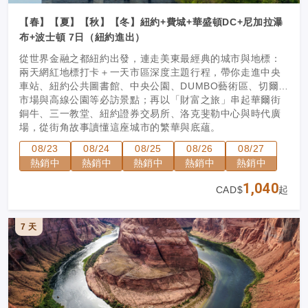
【春】【夏】【秋】【冬】紐約+費城+華盛頓DC+尼加拉瀑
布+波士頓 7日（紐約進出）
從世界金融之都紐約出發，連走美東最經典的城市與地標：
兩天網紅地標打卡＋一天市區深度主題行程，帶你走進中央
車站、紐約公共圖書館、中央公園、DUMBO藝術區、切爾西
市場與高線公園等必訪景點；再以「財富之旅」串起華爾街
銅牛、三一教堂、紐約證券交易所、洛克斐勒中心與時代廣
場，從街角故事讀懂這座城市的繁華與底蘊。
08/23
08/24
08/25
08/26
08/27
熱銷中
熱銷中
熱銷中
熱銷中
熱銷中
1,040
CAD$
起
7 天