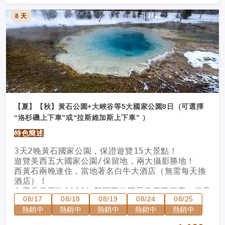
8 天
【夏】【秋】黃石公園+大峽谷等5大國家公園8日（可選擇
“洛杉磯上下車”或“拉斯維加斯上下車” ）
特色簡述
3天2晚黃石國家公園，保證遊覽15大景點！
遊覽美西五大國家公園/保留地，兩大攝影勝地！
西黃石兩晚連住，當地著名白牛大酒店（無需每天換
酒店）！
免費升級兩晚2023年新開幕的五星級豪華酒店：楓丹
08/17
08/18
08/19
08/24
08/25
白露酒店（Fontainebleau Las Vegas）！酒
熱銷中
熱銷中
熱銷中
熱銷中
熱銷中
店位於繁華的拉斯大道，坐享絕佳地理位置，全新酒
店房間，網紅泳池打卡地，城中最火夜吧，讓您不虛