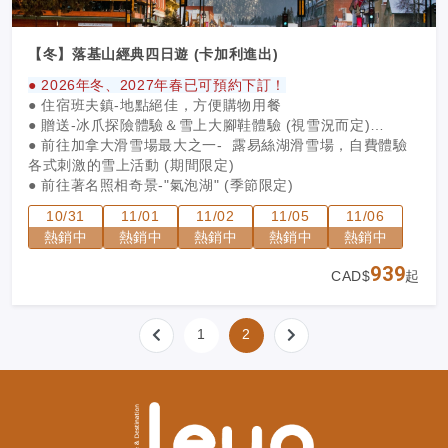
【冬】落基山經典四日遊 (卡加利進出)
● 2026年冬、2027年春已可預約下訂！
● 住宿班夫鎮-地點絕佳，方便購物用餐
● 贈送-冰爪探險體驗＆雪上大腳鞋體驗 (視雪況而定)
● 前往加拿大滑雪場最大之一- 露易絲湖滑雪場，自費體驗
各式刺激的雪上活動 (期間限定)
● 前往著名照相奇景-"氣泡湖" (季節限定)
● 專人專車定時定點接機，不需與他人同擠酒店巴士
10/31
11/01
11/02
11/05
11/06
● 協助入住酒店，安全安心
熱銷中
熱銷中
熱銷中
熱銷中
熱銷中
● 更多的重點行程停留時間，玩得更深入，看得更悠閒
939
CAD$
起
1
2