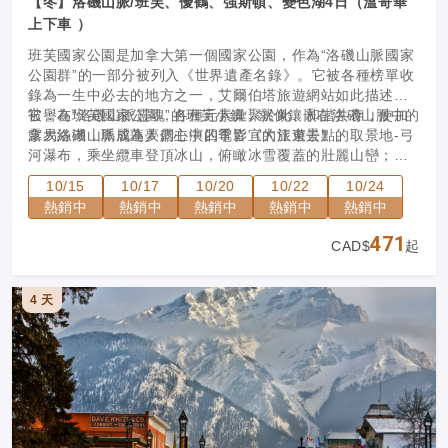
【冬】洛磯山脈/班芙、優鶴、強斯頓、變色湖4日（溫哥華
上下車 ）
班芙國家公園是加拿大第一個國家公園，作為“洛磯山脈國家
公園群”的一部分被列入《世界遺產名錄》。它被各種榜單收
錄為一生中必去的地方之一，艾爾伯塔旅遊網站如此描述
它：在班芙國家公園，各種元素彙聚於此、和諧共存，使加
被譽為“洛磯山脈靈魂”的班芙小鎮，就像鑲嵌在洛磯山脈中的
拿大洛磯山脈成為人們心中四季皆宜的旅遊景點。
露易絲湖，瑪麗蓮夢露主演的電影《大江東去》的取景地-弓
河瀑布，乘坐纜車登頂冰山，俯瞰冰雪覆蓋的壯麗山巒；還
有銀裝素裹的強斯頓峽谷，宛如童話世界。和我們一起，探
在冰雪世界暢享原生態硫磺山溫泉--班芙上溫泉，心曠神怡。
10/15
10/17
10/20
10/22
10/24
索班芙冬季的極致之美吧！
熱銷中
熱銷中
熱銷中
熱銷中
熱銷中
471
CAD$
起
4 天