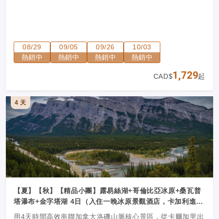
08/29
09/05
09/26
10/03
熱銷中
熱銷中
熱銷中
熱銷中
1,729
CAD$
起
4 天
【夏】【秋】【精品小團】露易絲湖+哥倫比亞冰原+桑瓦普
塔瀑布+金字塔湖 4日（入住一晚冰原景觀酒店，卡加利進
出）
用4天時間高效串聯加拿大洛磯山脈核心景區，從卡爾加里出