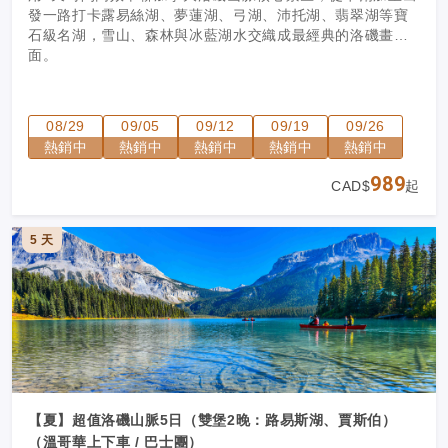
發一路打卡露易絲湖、夢蓮湖、弓湖、沛托湖、翡翠湖等寶
石級名湖，雪山、森林與冰藍湖水交織成最經典的洛磯畫
面。
08/29
09/05
09/12
09/19
09/26
熱銷中
熱銷中
熱銷中
熱銷中
熱銷中
989
CAD$
起
5 天
【夏】超值洛磯山脈5日（雙堡2晚：路易斯湖、賈斯伯）
（溫哥華上下車 / 巴士團）