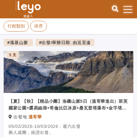
行程類別
排序
#落基山脈
#出發/舉辦日期: 由近至遠
5 天
【夏】【秋】【精品小團】洛磯山脈5日（溫哥華進出）班芙
國家公園+露易絲湖+哥倫比亞冰原+桑瓦普塔瀑布+金字塔湖
（入住一晚冰原大道木屋酒店）
出發地
溫哥華
05/02/2026-10/03/2026：週六出發
兩人成團，保證出發。