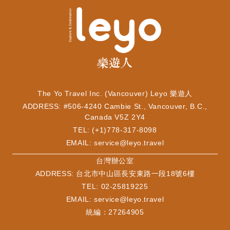
The Yo Travel Inc. (Vancouver) Leyo 樂遊人
ADDRESS: #506-4240 Cambie St., Vancouver, B.C.,
Canada V5Z 2Y4
TEL: (+1)778-317-8098
EMAIL:
service@leyo.travel
​台灣辦公室
ADDRESS: 台北市中山區長安東路一段18號6樓
TEL: 02-25819225
EMAIL:
service@leyo.travel
統編：27264905