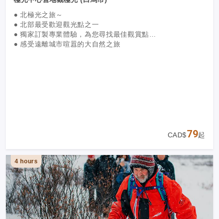
● 北極光之旅～
● 北部最受歡迎觀光點之一
● 獨家訂製專業體驗，為您尋找最佳觀賞點
● 感受遠離城市喧囂的大自然之旅
79
CAD$
起
4 hours