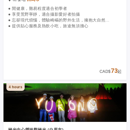
● 閒健康，難易程度適合初學者
● 享受荒野寧靜，適合攝影愛好者拍攝
● 忘卻現代煩惱，體驗崎嶇的野外生活，擁抱大自然
● 提供貼心服務及熱飲小吃，旅途無須擔心
73
CAD$
起
4 hours
極光中心營地觀極光 (白馬市)