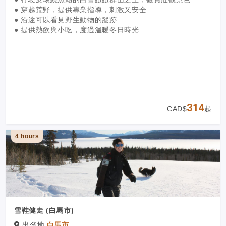
● 穿越荒野，提供專業指導，刺激又安全
● 沿途可以看見野生動物的蹤跡
● 提供熱飲與小吃，度過溫暖冬日時光
314
CAD$
起
4 hours
雪鞋健走 (白馬市)
出發地
白馬市