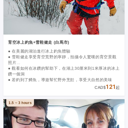
育空冰上釣魚+雪鞋健走 (白馬市)
● 在美麗的湖泊進行冰上釣魚體驗
● 雪鞋健走享受育空荒野的寧靜，拍攝令人驚嘆的育空景觀
照片
● 觀看如何在冰鑽的幫助下，在湖上30厘米到1米厚冰的冰上
鑽一個洞
● 若釣到了鱒魚，導遊幫忙野外烹飪，享受大自然的美味
121
CAD$
起
1.5 ~ 3 hours