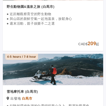
野生動物園&溫泉之旅 (白馬市)
● 近距離觀察育空的野生動物
● 與山區的新鮮空氣一起泡溫泉，放鬆身心
● 週末活動，親子娛樂不二之選
209
CAD$
起
4-5 hours / 7-8 hour
雪地摩托車 (白馬市)
出發地
白馬市
● 行駛於環繞魚湖的白雪皚皚群山之上，觀賞壯觀景色