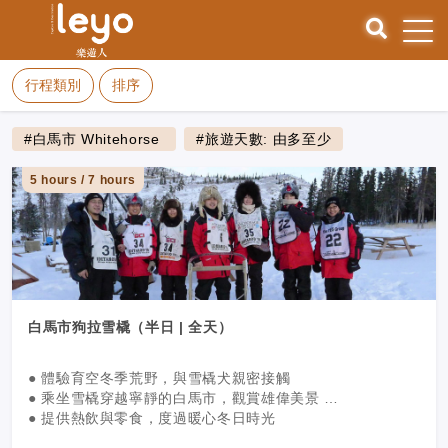
行程類別
排序
#白馬市 Whitehorse
#旅遊天數: 由多至少
5 hours / 7 hours
白馬市狗拉雪橇（半日 | 全天）
● 體驗育空冬季荒野，與雪橇犬親密接觸
● 乘坐雪橇穿越寧靜的白馬市，觀賞雄偉美景
● 提供熱飲與零食，度過暖心冬日時光