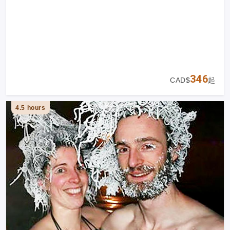
346
CAD$
起
4.5 hours