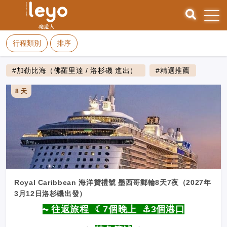
行程類別
排序
#加勒比海（佛羅里達 / 洛杉磯 進出）
#精選推薦
8 天
Royal Caribbean 海洋贊禮號 墨西哥郵輪8天7夜（2027年
3月12日洛杉磯出發）
⏦ 往返旅程 ☾7個晚上 ⚓︎3個港口