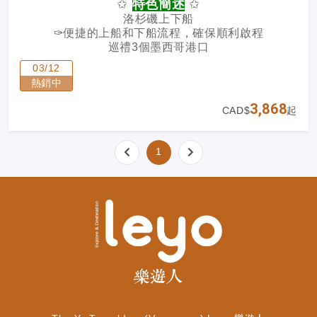
✩
特色簡述
✩
洛杉磯上下船
✑便捷的上船和下船流程，確保順利啟程
巡禮3個墨西哥港口
✑探索墨西哥的3個特色港口，感受當地文化熱情
03/12
卡波聖盧卡斯
熱銷中
✑巴哈半島南端的風景如畫的度假勝地，以其清澈的
海水、壯麗的海蝕拱門、豐富的海洋生物和刺激的冒
3,868
CAD$
起
險活動而聞名。
✩
出發日期
✩
1
2027年3月12日至3月19日
✩
行程總覽
✩
3月12日
洛杉磯上船
3月13日
Catalina Island
卡塔利娜島（下船）
3月14日
At sea 海上同樂
3月15日