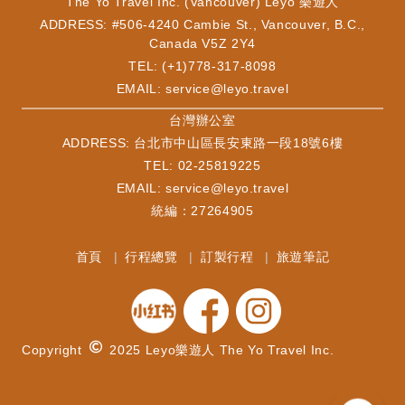
Cabo San Lucas, Mexico
The Yo Travel Inc. (Vancouver) Leyo 樂遊人
卡波聖盧卡斯 墨西哥（下船）
ADDRESS: #506-4240 Cambie St., Vancouver, B.C.,
3月16日
Canada V5Z 2Y4
Cabo San Lucas, Mexico
TEL: (+1)778-317-8098
卡波聖盧卡斯 墨西哥（下船）
EMAIL:
service@leyo.travel
3月17日
At sea 海上同樂
​台灣辦公室
3月18日
ADDRESS: 台北市中山區長安東路一段18號6樓
Ensenada
恩森那達（下船）
TEL: 02-25819225
3月19日
EMAIL:
service@leyo.travel
洛杉磯下船
統編：27264905
首頁
行程總覽
訂製行程
旅遊筆記
Copyright
2025 Leyo樂遊人 The Yo Travel Inc.