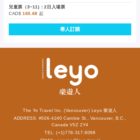
兒童票（3~11)：2日入場票
CAD$
165.68
起
專人訂購
The Yo Travel Inc. (Vancouver) Leyo 樂遊人
ADDRESS: #506-4240 Cambie St., Vancouver, B.C.,
Canada V5Z 2Y4
TEL: (+1)778-317-8098