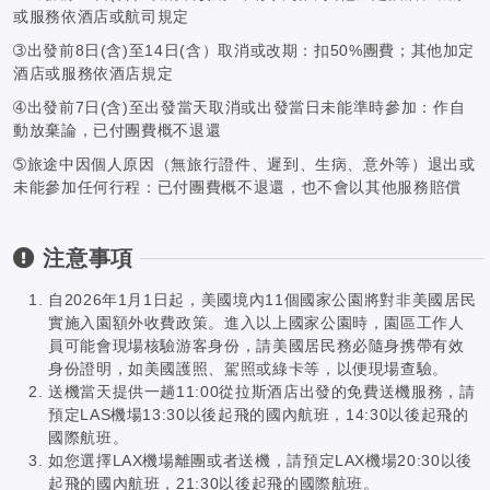
或服務依酒店或航司規定
➂出發前8日(含)至14日(含）取消或改期：扣50%團費；其他加定
酒店或服務依酒店規定
➃出發前7日(含)至出發當天取消或出發當日未能準時參加：作自
動放棄論，已付團費概不退還
➄旅途中因個人原因（無旅行證件、遲到、生病、意外等）退出或
未能參加任何行程：已付團費概不退還，也不會以其他服務賠償
注意事項
自2026年1月1日起，美國境內11個國家公園將對非美國居民
實施入園額外收費政策。進入以上國家公園時，園區工作人
員可能會現場核驗游客身份，請美國居民務必隨身携帶有效
身份證明，如美國護照、駕照或綠卡等，以便現場查驗。
送機當天提供一趟11:00從拉斯酒店出發的免費送機服務，請
預定LAS機場13:30以後起飛的國內航班，14:30以後起飛的
國際航班。
如您選擇LAX機場離團或者送機，請預定LAX機場20:30以後
起飛的國內航班，21:30以後起飛的國際航班。