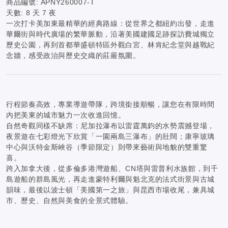
商品編號:
APNY260007-T
天數:
8 天 7 夜
一次打卡美加東最精華的經典路線：從世界之都紐約出發，走進
華爾街與時代廣場的繁華脈動，沿著美國建國足跡探訪費城獨立
歷史公園，再到首都華盛頓特區外觀白宮、林肯紀念堂與越戰紀
念牆，感受政治與歷史交織的莊嚴氛圍。
行程節奏高效，專業導遊帶隊，跨境銜接順暢，讓您在有限時間
內把美東的城市魅力一次收進回憶。
自然奇觀同樣不缺席：尼加拉瀑布以雷霆萬鈞的水勢震撼登場，
夜景遊在七彩燈光下欣賞「一園兩島三瀑布」的壯闊；康寧玻璃
中心與沃特金斯峽谷（季節限定）則帶來藝術與地貌的雙重驚
喜。
跨入加拿大後，從多倫多港灣遊船、CN塔與雷普利水族館，到千
島遊船的群島風光，再走進蒙特利爾與魁北克的法式街景與古城
韻味，最後以波士頓「美國第一之旅」與昆西市場收尾，兼具城
市、歷史、自然與美食的全景式體驗。