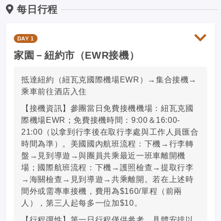
每日行程
DAY 1
家園－紐約市（EWR接機）
抵達紐約（紐瓦克國際機場EWR）→集合接機→
乘車前往酒店入住
【接機資訊】參團當日免費接機機場：紐瓦克國
際機場EWR；免費接機時間：9:00＆16:00-
21:00（以拿到行李後在取行李處與工作人員匯合
時間為準）。美國國內航班流程：下機→行李轉
盤→見到導遊→與團員共乘最近一班車離開機
場；國際航班流程：下機→護照檢查→提取行李
→海關檢查→見到導遊→共乘離開。若在上述時
間外或需專車接機，費用為$160/單程（前兩
人），第三人起每多一位加$10。
【行程彈性】第一日行程僅供參考，具體安排以