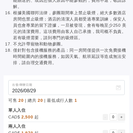
能贈送的、或因您個人原因不能參觀的，費用不退，敬請諒
解。
根據美國聯邦法律，參團期間車上禁止吸煙，絕大多數酒店
房間也禁止吸煙；酒店的清潔人員都受過專業訓練，保安人
員也會專業的留下證據，一旦被發現，會有每晚至少250 美
元的清潔費用。這項費用由客人自己承擔，我司概不負責。
若有吸煙需要，請到專門的吸煙區。
不允許帶寵物和動物參團。
僅針對包含接機服務的產品：同一房間僅提供一次免費接機
時間範圍內的接機服務，如因天氣、航班延誤等造成無法安
排，請自理交通費用。
出發/舉辦日期
可售
20
| 總共
20
| 最低成行人數
1
單人入住
CAD$
2,500
起
-
+
兩人入住
CAD$
1,970
起
-
+