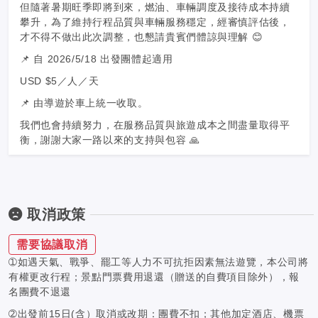
但隨著暑期旺季即將到來，燃油、車輛調度及接待成本持續
攀升，為了維持行程品質與車輛服務穩定，經審慎評估後，
才不得不做出此次調整，也懇請貴賓們體諒與理解 😊
📌 自 2026/5/18 出發團體起適用
USD $5／人／天
📌 由導遊於車上統一收取。
我們也會持續努力，在服務品質與旅遊成本之間盡量取得平
衡，謝謝大家一路以來的支持與包容 🙏
取消政策
需要協議取消
➀如遇天氣、戰爭、罷工等人力不可抗拒因素無法遊覽，本公司將
有權更改行程；景點門票費用退還（贈送的自費項目除外），報
名團費不退還
➁出發前15日(含）取消或改期：團費不扣；其他加定酒店、機票