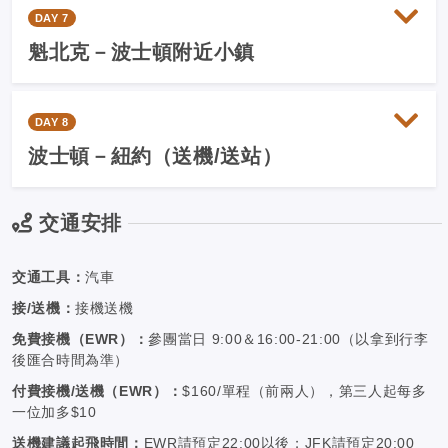
DAY 7
魁北克－波士頓附近小鎮
DAY 8
波士頓－紐約（送機/送站）
交通安排
交通工具：
汽車
接/送機：
接機送機
免費接機（EWR）：
參團當日 9:00＆16:00-21:00（以拿到行李
後匯合時間為準）
付費接機/送機（EWR）：
$160/單程（前兩人），第三人起每多
一位加多$10
送機建議起飛時間：
EWR請預定22:00以後；JFK請預定20:00