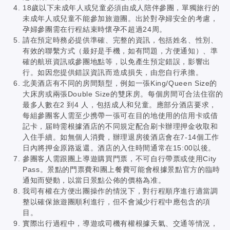
18歲以下未成年人或兒童必須由成人陪伴參團，單獨旅行的
未成年人或兒童不能參加旅遊團。出於對孕婦安全的考慮，
孕婦參團需在行程結束時懷孕不超過24周。
請在預定時務必提供準確、完整的資訊，包括姓名、性別、
有效的聯繫方式（最好是手機，如有問題，方便通知）、準
確的航班資訊或參團地點等，以免產生預定錯誤，影響出
行。如因您提供錯誤資訊而造成損失，由您自行承擔。
北美酒店有不同的房間類型，例如一張King/Queen Size的
大床房或兩張Double Size的雙床房。每個房間可合法住宿的
最多人數在2 到4 人，包括成人和兒童。應部分酒店要求，
每組參團客人需至少携帶一張可在目的地使用的信用卡或借
記卡，届時需根據酒店的不同規定配合刷卡辦理押金收取和
入住手續。如無個人消費，辦理退房後酒店會在7-14個工作
日內將押金原路返還。酒店的入住時間通常在15:00以後。
參團客人需跟團上導遊購買門票，不可自行帶票或使用City
Pass。景點的門票費和團上餐費可能會根據景點官方的臨時
通知而變動，以當日景點公佈的價格為准。
我司有權在方便出團操作的情況下，對行程順序進行適當調
整以確保旅遊團順利進行，但不會減少行程中應包含的項
目。
實際出行過程中，導遊或司機有權根據天氣、交通等情況，