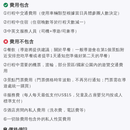
費用包含
➀行程中交通費用（使用車輛類型根據當日具體參團人數決定）
➁行程中住宿（住宿晚數等於行程天數減一）
➂中英文服務人員（司機+導遊/司兼導）
費用不包含
➀餐飲（導遊將提供建議；關於早餐：一般導遊會在第1個景點附
近安排您吃早餐或者提早1天通知您準備好第二天的早餐）
➁行程中需要的機票，渡輪，部分景區/國家公園內的遊覽交通費
用
➂景點門票費用（門票價格時常波動，不再另行通知；門票需在導
遊處統一購買）
➃服務費（每人每天最低支付US$15，兒童及占座嬰兒均按成人
標準支付）
➄酒店房間內私人費用（洗衣費，電話費等）
➅一切除費用包含外的私人性質費用
價格備註