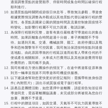
適當調整景點的遊覽順序、停留時間或集合時間以確保行程
順利進行。
如遇景點臨時關閉或節假日休息等，導致無法參觀，導遊會
根據實際情況調整為外觀或以其他景點代替以確保行程的豐
富性。各景點及國家公園的開放時間及流量控制會因疫情不
時變化，如影響行程屬不可抗力因素，敬請諒解。
為保障行程順利完整，遊客有責任嚴格遵守導遊給出的集合
時間。如果距離集合時間超過十分鐘，車子將離開不予等
待。如遇到天氣、交通、機械故障、罷工、政府停擺以及戰
爭和恐怖襲擊等不可控因素，我司無法保證按時按點到達接
送地點。由此原因導致的行程延誤進而給客人帶來任何的不
便或產生相關航班、火車或大巴費用以及其他旅遊費用等額
外費用的，我司概不負責。
我司有權在方便出團操作的情況下，在途中將遊客從原車換
到另一輛車並指派不同導遊和司機提供服務。
以下建議會幫助您更快更好的登記報到：需攜帶有效身份證
件( 內附照片)；請出示紙質版或電子版行程單。
該產品是團體活動，如您選擇中途離團，請提前告知並征得
導遊同意，需簽署離團協議書，未完成部分將被視為您自行
放棄，團費不予退還。
行程中的贈送項目，如因交通、天氣等不可抗力因素導致不