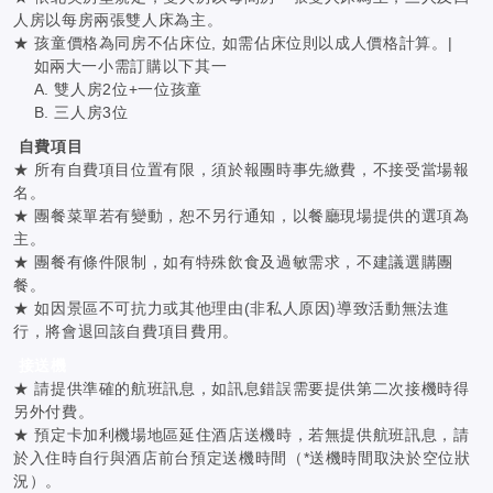
人房以每房兩張雙人床為主。
★ 孩童價格為同房不佔床位, 如需佔床位則以成人價格計算。|
如兩大一小需訂購以下其一
A. 雙人房2位+一位孩童
B. 三人房3位
自費項目
★ 所有自費項目位置有限，須於報團時事先繳費，不接受當場報
名。
★ 團餐菜單若有變動，恕不另行通知，以餐廳現場提供的選項為
主。
★ 團餐有條件限制，如有特殊飲食及過敏需求，不建議選購團
餐。
★ 如因景區不可抗力或其他理由(非私人原因)導致活動無法進
行，將會退回該自費項目費用。
接送機
★ 請提供準確的航班訊息，如訊息錯誤需要提供第二次接機時得
另外付費。
★ 預定卡加利機場地區延住酒店送機時，若無提供航班訊息，請
於入住時自行與酒店前台預定送機時間（*送機時間取決於空位狀
況）。