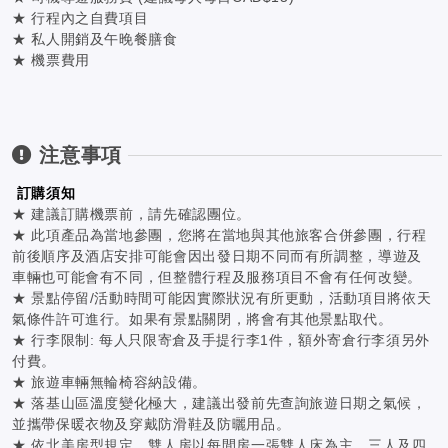
★ 行程內之自費項目
★ 私人開銷及午晚餐膳食
★ 機票費用
注意事項
訂購須知
★ 建議訂購機票前，請先確認團位。
★ 此項產品為當地參團，您將在當地與其他旅客合併參團，行程
前後順序及酒店安排可能會因出發日期不同而有所調整，導遊及
車輛也可能會有不同，但整體行程及服務項目不會有任何改變。
★ 景點停留/活動時間可能因實際狀況有所更動，活動項目將依天
氣條件許可進行。如果有景點關閉，將會有其他景點取代。
★ 行李限制: 每人只限寄倉及手提行李1件，額外寄倉行李須另外
付費。
★ 旅遊車輛無輪椅容納設備。
★ 落基山區溫度變化極大，建議出發前先查詢旅遊日期之氣候，
並攜帶保暖衣物及穿戴防滑鞋及防曬用品。
★ 依北美房型規定，雙人房以每間房一張雙人床為主，三人及四