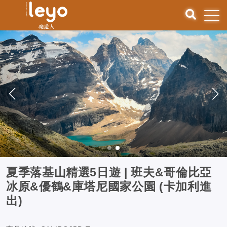
夏季落基山精選5日遊 | 班夫&哥倫比亞
冰原&優鶴&庫塔尼國家公園 (卡加利進
出)