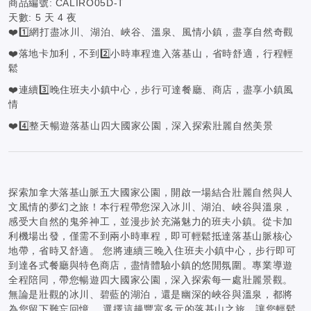
商品編號:
CALIRO05D-T
天數:
5 天 4 夜
❤️1️⃣網打盡冰川、湖泊、峽谷、溫泉、風情小鎮，盡享自然奇觀
❤️落地卡加利，不到2️⃣小時車程進入落基山，省時舒適，行程輕
鬆
❤️連續3️⃣晚住班夫小鎮中心，步行可達餐廳、商店，盡享小鎮風
情
❤️4️⃣整天暢遊落基山四大國家公園，深入探索壯麗自然美景
探索加拿大落基山脈五大國家公園，開啟一場結合壯麗自然與人
文風情的夢幻之旅！本行程帶您深入冰川、湖泊、峽谷與溫泉，
感受大自然的鬼斧神工，並漫步於充滿魅力的班夫小鎮。從卡加
利機場出發，僅需不到兩小時車程，即可輕鬆抵達落基山脈核心
地帶，省時又舒適。 您將連續三晚入住班夫小鎮中心，步行即可
到達各式餐廳與特色商店，盡情體驗小鎮的悠閒氛圍。專業導遊
全程陪同，帶您暢遊四大國家公園，深入探索每一處壯麗景觀。
無論是壯觀的冰川、碧藍的湖泊，還是幽深的峽谷與溫泉，都將
為您留下難忘回憶。 選擇這趟豐富多元的落基山之旅，讓您輕鬆