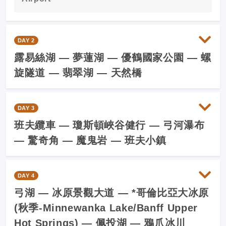
DAY 2
露易絲湖 — 夢蓮湖 — 優鶴國家公園 — 螺
旋隧道 — 翡翠湖 — 天然橋
DAY 3
班夫纜車 — 瓊斯頓峽谷健行 — 弓河瀑布
— 驚奇角 — 魔鬼岩 — 班夫小鎮
DAY 4
弓湖 — 冰原景觀大道 — *哥倫比亞大冰原
(秋季-Minnewanka Lake/Banff Upper
Hot Springs) — 佩投湖 — 鴉爪冰川