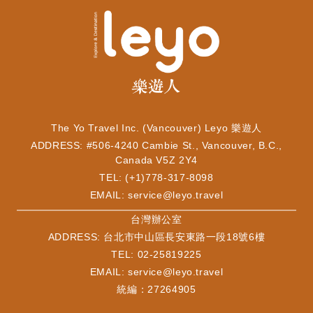
The Yo Travel Inc. (Vancouver) Leyo 樂遊人
ADDRESS: #506-4240 Cambie St., Vancouver, B.C.,
Canada V5Z 2Y4
TEL: (+1)778-317-8098
EMAIL:
service@leyo.travel
​台灣辦公室
ADDRESS: 台北市中山區長安東路一段18號6樓
TEL: 02-25819225
EMAIL:
service@leyo.travel
統編：27264905