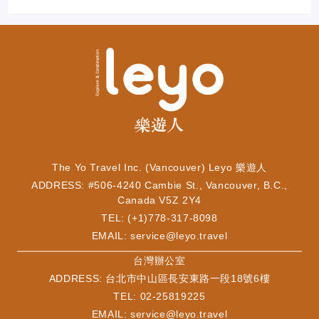
The Yo Travel Inc. (Vancouver) Leyo 樂遊人
ADDRESS: #506-4240 Cambie St., Vancouver, B.C.,
Canada V5Z 2Y4
TEL: (+1)778-317-8098
EMAIL:
service@leyo.travel
​台灣辦公室
ADDRESS: 台北市中山區長安東路一段18號6樓
TEL: 02-25819225
EMAIL:
service@leyo.travel