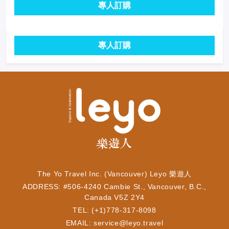
專人訂購
專人訂購
The Yo Travel Inc. (Vancouver) Leyo 樂遊人
ADDRESS: #506-4240 Cambie St., Vancouver, B.C.,
Canada V5Z 2Y4
TEL: (+1)778-317-8098
EMAIL:
service@leyo.travel