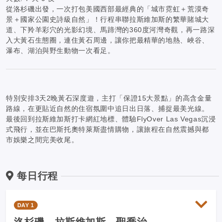
從洛杉磯出發，一次打包美國西部最經典的「城市霓虹＋荒漠奇
景＋國家公園史詩級自然」！行程串聯拉斯維加斯的繁華賭城大
道、下羚羊彩穴的光影幻境、馬蹄灣的360度河灣奇觀，再一路深
入大黃石生態圈，連住黃石周邊，讓你把最精華的地熱、峽谷、
瀑布、湖泊與野生動物一次看足。
特別安排3天2晚黃石深度遊，主打「保證15大景點」的高含金量
路線，在更貼近自然的住宿氛圍中追日出日落、捕捉最美光線。
最後回到拉斯維加斯打卡網紅地標、體驗FlyOver Las Vegas沉浸
式飛行，並在巴斯托奧特萊斯盡情購物，讓旅程在自然震撼與都
市娛樂之間完美收尾。
每日行程
DAY 1