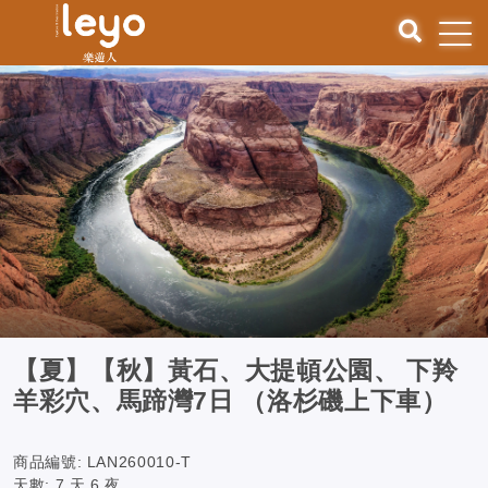
【夏】【秋】黃石、大提頓公園、 下羚
羊彩穴、馬蹄灣7日 （洛杉磯上下車）
商品編號:
LAN260010-T
天數:
7 天 6 夜