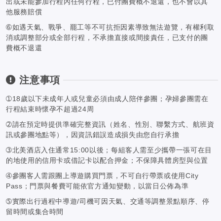
出或未能參加行程內任何行程，已付團費概不退還，也不會以其
他服務賠償
➅如遇天氣、戰爭、罷工等不可抗拒因素導致無法遊覽，有權利取
消或調整部分或全部行程，不承擔直接或間接責任，已支付的團
費概不退還
注意事項
➀18歲以下未成年人或兒童必須由成人陪伴參團；孕婦參團需在
行程結束時懷孕不超過24周
➁請在預定時提供準確完整資訊（姓名、性別、聯繫方式、航班資
訊或參團地點等），因資訊錯誤造成損失由您自行承擔
➂北美酒店入住通常15:00以後；每組客人需至少攜帶一張可在目
的地使用的信用卡或借記卡以配合押金；不保障具體房型與位置
➃參團客人需跟團上導遊購買門票，不可自行帶票或使用City
Pass；門票與餐費可能依官方通知變動，以當日公佈為準
➄實際出行過程中導遊/司機可因天氣、交通等調整景點順序、停
留時間或集合時間