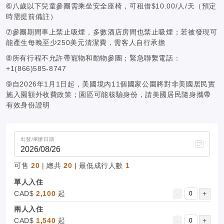
➅八歲以下兒童參團需乘坐安全座椅，可租借$10.00/人/天（預定
時需提前備註）
➆參團期間車上禁止吸煙，多數酒店房間也禁止吸煙；若被發現可
能產生每晚至少250美元清潔費，需客人自行承擔
➇所有行程不允許帶寵物和動物參團；緊急聯繫電話：
+1(866)585-8747
➈自2026年1月1日起，美國境內11個國家公園將對非美國居民實
施入園額外收費政策；園區可能核驗身份，請美國居民隨身攜帶
有效身份證明
出發/舉辦日期
可售
20
| 總共
20
| 最低成行人數
1
單人入住
CAD$
2,100
起
-
+
兩人入住
CAD$
1,540
起
-
+