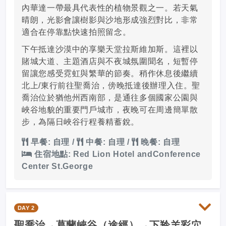
內華達一帶最具代表性的植物景觀之一。若天氣
晴朗，光影會讓樹影與沙地形成強烈對比，非常
適合在停靠點快速拍照留念。
下午抵達沙漠中的享樂天堂拉斯維加斯。這裡以
賭城大道、主題酒店與不夜城氛圍聞名，短暫停
留讓您感受霓虹與繁華的節奏。稍作休息後繼續
北上/東行前往聖喬治，傍晚抵達後辦理入住。聖
喬治位於猶他州西南部，是通往多個國家公園與
峽谷地貌的重要門戶城市，夜晚可在周邊簡單散
步，為隔日峽谷行程養精蓄銳。
早餐: 自理
/
中餐: 自理
/
晚餐: 自理
住宿地點: Red Lion Hotel andConference
Center St.George
DAY 2
聖喬治→葛蘭峽谷（途經）→下羚羊彩穴