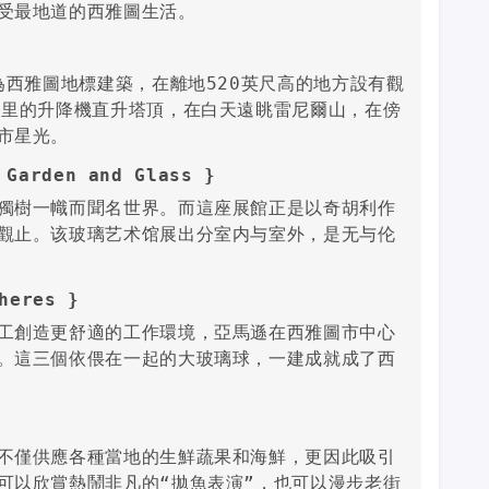
受最地道的西雅圖生活。
為西雅圖地標建築，在離地520英尺高的地方設有觀
公里的升降機直升塔頂，在白天遠眺雷尼爾山，在傍
市星光。
arden and Glass }
獨樹一幟而聞名世界。而這座展館正是以奇胡利作
觀止。该玻璃艺术馆展出分室内与室外，是无与伦
eres }
工創造更舒適的工作環境，亞馬遜在西雅圖市中心
。這三個依偎在一起的大玻璃球，一建成就成了西
不僅供應各種當地的生鮮蔬果和海鮮，更因此吸引
可以欣賞熱鬧非凡的“拋魚表演”，也可以漫步老街