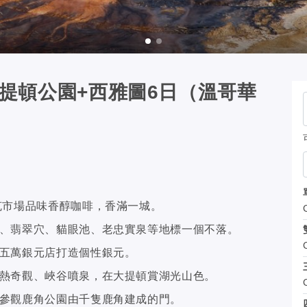
提頓公園+西雅圖6日（溫哥華
克市場品味香醇咖啡，香滿一城。
、翡翠穴、貓眼池、老忠實泉等地標一個不落。
五萬銀元店打造個性銀元。
熱奇觀、峽谷噴泉，在大提頓賞湖光山色。
參觀鹿角公園由千隻鹿角建成的門。