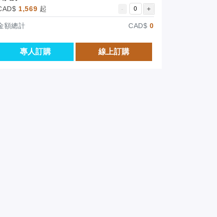
CAD$
1,569
起
-
+
金額總計
CAD$
0
專人訂購
線上訂購