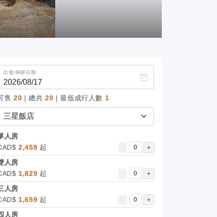
出發/舉辦日期
可售
20
| 總共
20
| 最低成行人數
1
單人房
CAD$
2,459
起
-
+
雙人房
CAD$
1,829
起
-
+
三人房
CAD$
1,659
起
-
+
四人房