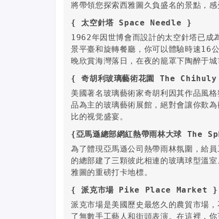
將帶領您探索西雅圖久負盛名的景點，感
{ 太空針塔 Space Needle }
1962年因世博會而設計的太空針塔已成
景平臺和旋轉餐廳，你可以體驗時速16
晚欣賞海灣落日，在夜的籠罩下陶醉于城
{ 奇胡利玻璃藝術花園 The Chihuly G
美國著名玻璃藝術家奇胡利因其作品風格
品為主的玻璃藝術展館，絕對會讓你歎為
比的视觉盛宴。
{亞馬遜總部網紅熱帶雨林大球 The Sph
為了體現亞馬遜公司熱帶雨林氛圍，給員
的總部建了三顆彼此相連的玻璃球型溫室
雅圖的重磅打卡地標。
{ 派克市場 Pike Place Market }
派克市場是美國歷史最悠久的農貿市場，
了無數手工藝人和街頭表演。在這裡，你