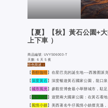
【夏】【秋】黃石公園+大
上下車 ）
商品編號:
UVYS06003-T
天數:
6 天 5 夜
特色簡述：
【
香醇咖啡
】在星巴克的誕生地——西雅图派
【
深度黃石
】深度暢遊黃石國家公園，龍口泉
【
城市風光
】參觀世博會最小舉辦城市，駐足
【
國家公園
】遊覽兩大國家公園：在黃石看地
【
風情小鎮
】美西著名牛仔風情小鎮傑克遜，