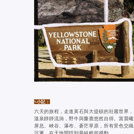
✎小記：
六天的旅程，走進黃石與大提頓的壯麗世界，
溫泉靜靜流淌，野牛與麋鹿悠然自得。當晨曦
屏息。峽谷、瀑布、蒼茫草原，所有景色交織
沉澱，在天地間找到最純粹的感動。