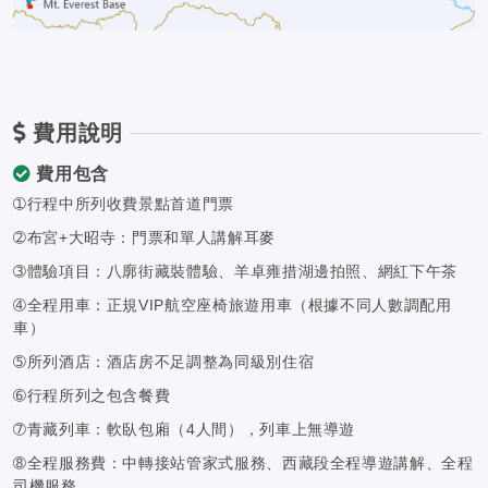
費用說明
費用包含
➀行程中所列收費景點首道門票
➁布宮+大昭寺：門票和單人講解耳麥
➂體驗項目：八廓街藏裝體驗、羊卓雍措湖邊拍照、網紅下午茶
➃全程用車：正規VIP航空座椅旅遊用車（根據不同人數調配用
車）
➄所列酒店：酒店房不足調整為同級別住宿
➅行程所列之包含餐費
➆青藏列車：軟臥包廂（4人間），列車上無導遊
➇全程服務費：中轉接站管家式服務、西藏段全程導遊講解、全程
司機服務