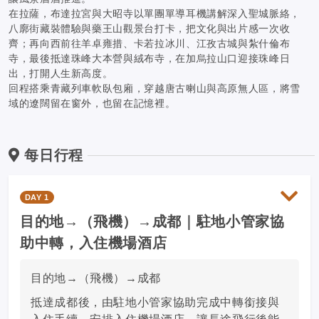
在拉薩，布達拉宮與大昭寺以單團單導耳機講解深入聖城脈絡，
八廓街藏裝體驗與藥王山觀景台打卡，把文化與出片感一次收
齊；再向西前往羊卓雍措、卡若拉冰川、江孜古城與紮什倫布
寺，最後抵達珠峰大本營與絨布寺，在加烏拉山口迎接珠峰日
出，打開人生新高度。
回程搭乘青藏列車軟臥包廂，穿越唐古喇山與高原無人區，將雪
域的遼闊留在窗外，也留在記憶裡。
每日行程
DAY 1
目的地→（飛機）→成都｜駐地小管家協
助中轉，入住機場酒店
目的地→（飛機）→成都
抵達成都後，由駐地小管家協助完成中轉銜接與