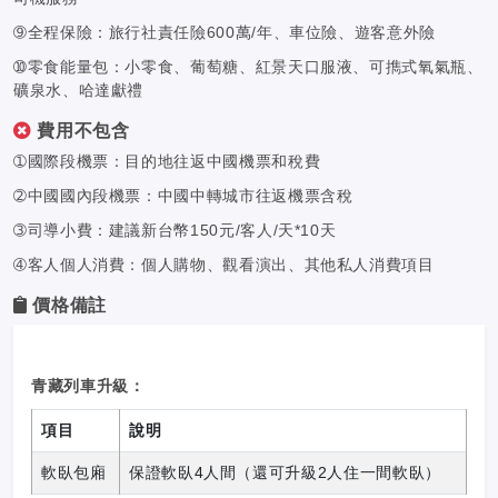
➈全程保險：旅行社責任險600萬/年、車位險、遊客意外險
➉零食能量包：小零食、葡萄糖、紅景天口服液、可擕式氧氣瓶、
礦泉水、哈達獻禮
費用不包含
➀國際段機票：目的地往返中國機票和稅費
➁中國國內段機票：中國中轉城市往返機票含稅
➂司導小費：建議新台幣150元/客人/天*10天
➃客人個人消費：個人購物、觀看演出、其他私人消費項目
價格備註
青藏列車升級：
項目
說明
軟臥包廂
保證軟臥4人間（還可升級2人住一間軟臥）