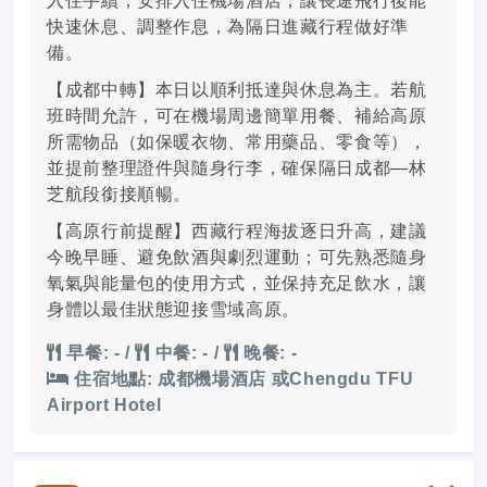
入住手續，安排入住機場酒店，讓長途飛行後能
快速休息、調整作息，為隔日進藏行程做好準
備。
【成都中轉】本日以順利抵達與休息為主。若航
班時間允許，可在機場周邊簡單用餐、補給高原
所需物品（如保暖衣物、常用藥品、零食等），
並提前整理證件與隨身行李，確保隔日成都—林
芝航段銜接順暢。
【高原行前提醒】西藏行程海拔逐日升高，建議
今晚早睡、避免飲酒與劇烈運動；可先熟悉隨身
氧氣與能量包的使用方式，並保持充足飲水，讓
身體以最佳狀態迎接雪域高原。
早餐: -
/
中餐: -
/
晚餐: -
住宿地點: 成都機場酒店 或Chengdu TFU
Airport Hotel