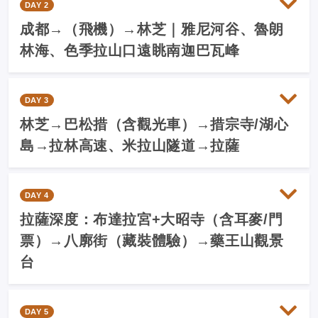
DAY 2
成都→（飛機）→林芝｜雅尼河谷、魯朗
林海、色季拉山口遠眺南迦巴瓦峰
DAY 3
林芝→巴松措（含觀光車）→措宗寺/湖心
島→拉林高速、米拉山隧道→拉薩
DAY 4
拉薩深度：布達拉宮+大昭寺（含耳麥/門
票）→八廓街（藏裝體驗）→藥王山觀景
台
DAY 5