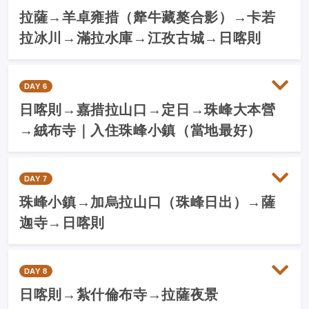
拉薩→羊卓雍措（犛牛藏獒合影）→卡若
拉冰川→滿拉水庫→江孜古城→日喀則
DAY 6
日喀則→嘉措拉山口→定日→珠峰大本營
→絨布寺｜入住珠峰小鎮（當地最好）
DAY 7
珠峰小鎮→加烏拉山口（珠峰日出）→薩
迦寺→日喀則
DAY 8
日喀則→紮什倫布寺→拉薩夜景