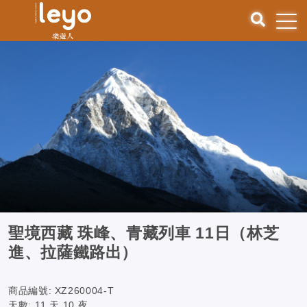
聖境西藏 珠峰、青藏列車 11日（林芝
進、拉薩鐵路出）
商品編號:
XZ260004-T
天數:
11 天 10 夜