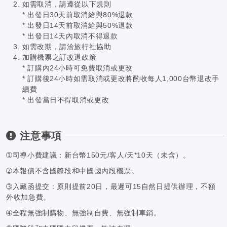
如需取消，請遵從以下規則
* 出發日30天前取消給與80%退款
* 出發日14天前取消給與50%退款
* 出發日14天內取消不得退款
如需改期，請洽旅行社協助
加購機票之訂改退政策
* 訂購內24小時可免費取消或更改
* 訂購後24小時如需取消或更改將酌收每人1,000台幣退改手
續費
* 出發當日不得取消或更改
注意事項
➀司導小費建議：新台幣150元/客人/天*10天（未含）。
➁本報價不含國際段和中國國內段機票。
➂入藏函提交：原則提前20日，最遲可15自然日提供辦理，不額
外收加急費。
➃全程無強制購物、無強制自費、無強制車銷。